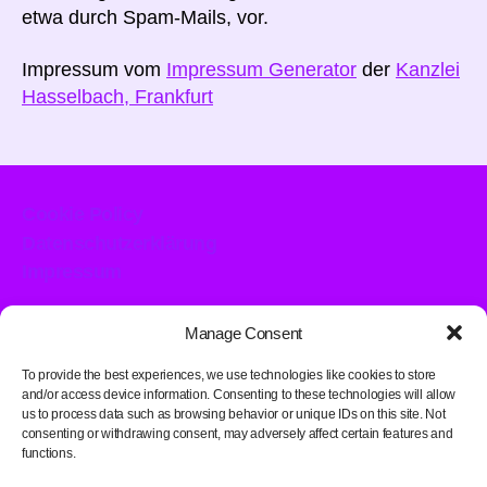
etwa durch Spam-Mails, vor.
Impressum vom
Impressum Generator
der
Kanzlei
Hasselbach, Frankfurt
Cookie Policy
Datenschutzerklärung
Impressum
Manage Consent
To provide the best experiences, we use technologies like cookies to store
Latest Posts
and/or access device information. Consenting to these technologies will allow
us to process data such as browsing behavior or unique IDs on this site. Not
consenting or withdrawing consent, may adversely affect certain features and
functions.
Tags